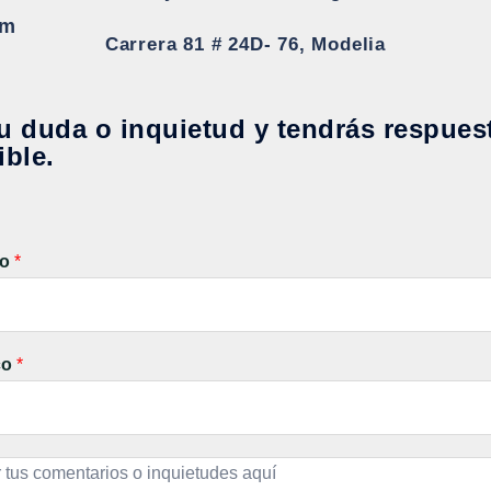
om
Carrera 81 # 24D- 76, Modelia
u duda o inquietud y tendrás respues
ible.
do
*
co
*